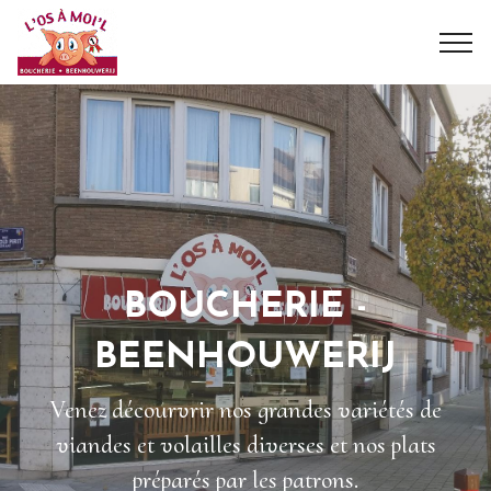
BOUCHERIE -
BEENHOUWERIJ
Venez décourvrir nos grandes variétés de
viandes et volailles diverses et nos plats
préparés par les patrons.